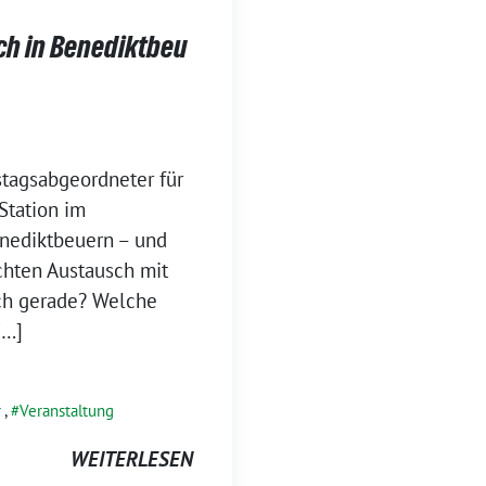
h in Benediktbeu
stagsabgeordneter für
Station im
enediktbeuern – und
echten Austausch mit
ch gerade? Welche
[…]
r
,
Veranstaltung
WEITERLESEN