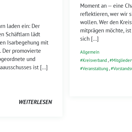
Moment an — eine Ch
reflektieren, wer wir 
wollen. Wer den Kreis
rn laden ein: Der
mitprägen möchte, ist
n Schäftlarn lädt
sich […]
igen Isarbegehung mit
n. Der promovierte
Allgemein
bgeordnete und
Kreisverband
,
Mitgliede
aausschusses ist […]
Veranstaltung
,
Vorstands
WEITERLESEN