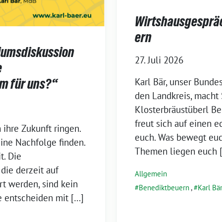
Wirtshausgespräc
ern
iumsdiskussion
27. Juli 2026
e
Karl Bär, unser Bunde
m für uns?“
den Landkreis, macht 
Klosterbräustüberl B
freut sich auf einen 
 ihre Zukunft ringen.
euch. Was bewegt eu
eine Nachfolge finden.
Themen liegen euch 
t. Die
die derzeit auf
Allgemein
t werden, sind kein
Benediktbeuern
,
Karl Bä
e entscheiden mit […]