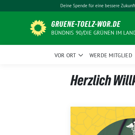
Weiter
Deine Spende für eine bessere Zukunf
zum
Inhalt
GRUENE-TOELZ-WOR.DE
BÜNDNIS 90/DIE GRÜNEN IM LAN
VOR ORT
WERDE MITGLIED
Zeige
Untermenü
Herzlich Wil