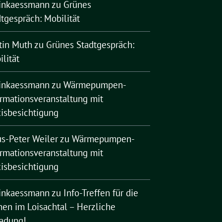
rinkaessmann
zu
Grünes
tgespräch: Mobilität
tin Muth
zu
Grünes Stadtgespräch:
lität
rinkaessmann
zu
Wärmepumpen-
ormationsveranstaltung mit
xisbesichtigung
us-Peter Weiler
zu
Wärmepumpen-
ormationsveranstaltung mit
xisbesichtigung
rinkaessmann
zu
Info-Treffen für die
nen im Loisachtal – Herzliche
ladung!