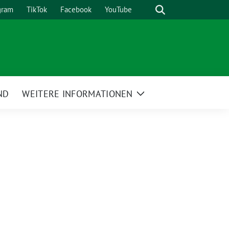
Suche
gram
TikTok
Facebook
YouTube
ND
WEITERE INFORMATIONEN
Zeige
Untermenü