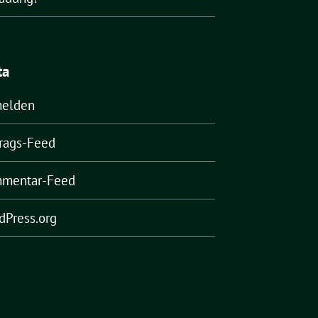
ta
elden
trags-Feed
mentar-Feed
dPress.org