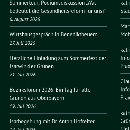
Sommertour: Podiumsdiskussion „Was
kat
bedeutet die Gesundheitsreform für uns?“
Stad
6. August 2026
Mar
Mobi
Wirtshausgespräch in Benediktbeuern
27. Juli 2026
kat
Inf
Herzliche Einladung zum Sommerfest der
Pra
Isarwinkler Grünen
21. Juli 2026
Cla
Inf
Bezirksforum 2026: Ein Tag für alle
Pra
Grünen aus Oberbayern
19. Juli 2026
kat
Grü
Isarbegehung mit Dr. Anton Hofreiter
Ein
14. Juli 2026