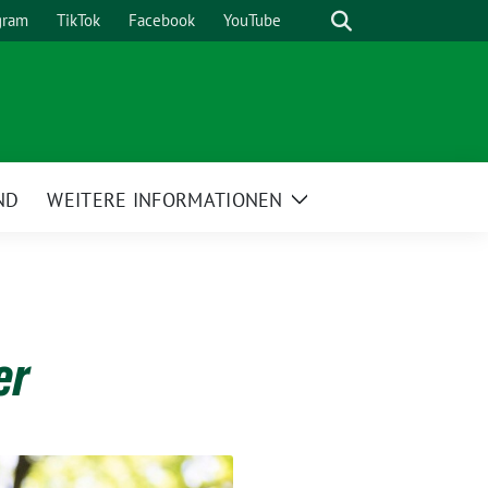
Suche
gram
TikTok
Facebook
YouTube
ND
WEITERE INFORMATIONEN
Zeige
Untermenü
er