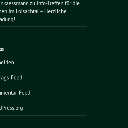
rinkaessmann
zu
Info-Treffen für die
nen im Loisachtal – Herzliche
ladung!
ta
elden
trags-Feed
mentar-Feed
dPress.org