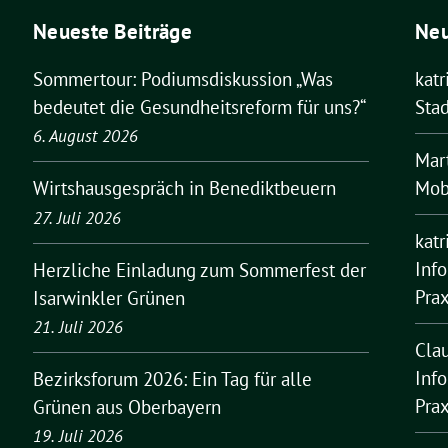
Neueste Beiträge
Ne
Sommertour: Podiumsdiskussion „Was
kat
bedeutet die Gesundheitsreform für uns?“
Stad
6. August 2026
Mar
Mobi
Wirtshausgespräch in Benediktbeuern
27. Juli 2026
kat
Inf
Herzliche Einladung zum Sommerfest der
Pra
Isarwinkler Grünen
21. Juli 2026
Cla
Inf
Bezirksforum 2026: Ein Tag für alle
Pra
Grünen aus Oberbayern
19. Juli 2026