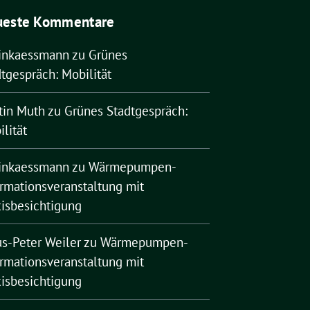
ueste Kommentare
rinkaessmann
zu
Grünes
tgespräch: Mobilität
tin Muth
zu
Grünes Stadtgespräch:
lität
rinkaessmann
zu
Wärmepumpen-
ormationsveranstaltung mit
xisbesichtigung
us-Peter Weiler
zu
Wärmepumpen-
ormationsveranstaltung mit
xisbesichtigung