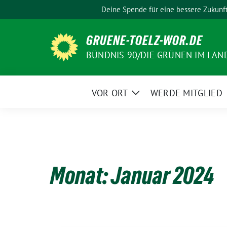
Weiter
Deine Spende für eine bessere Zukunf
zum
Inhalt
GRUENE-TOELZ-WOR.DE
BÜNDNIS 90/DIE GRÜNEN IM LAN
VOR ORT
WERDE MITGLIED
Zeige
Untermenü
Monat:
Januar 2024