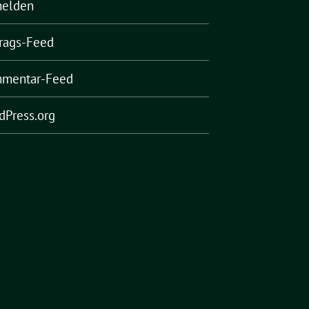
elden
trags-Feed
mentar-Feed
dPress.org