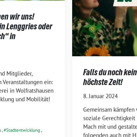
hen wir uns!
in Lenggries oder
h“ in
Falls du noch kein
nd Mitglieder,
höchste Zeit!
 Veranstaltungen ein:
erei in Wolfratshausen
8. Januar 2024
klung und Mobilität!
Gemeinsam kämpfen wi
soziale Gerechtigkeit
Mach mit und gestalt
m
,
Stadtentwicklung
,
folgenden auch mit Hi