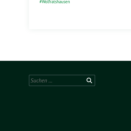
Wolfratshausen
Suchen
nach: