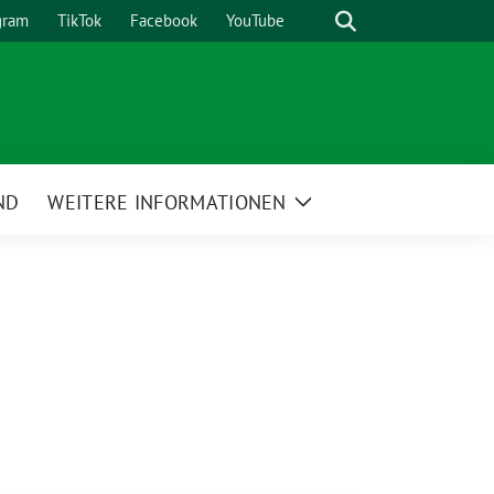
Suche
gram
TikTok
Facebook
YouTube
ND
WEITERE INFORMATIONEN
Zeige
Untermenü