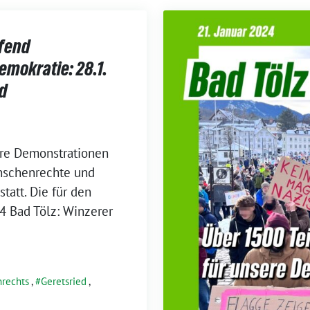
fend
emokratie: 28.1.
ed
re Demonstrationen
enschenrechte und
tatt. Die für den
4 Bad Tölz: Winzerer
rechts
,
Geretsried
,