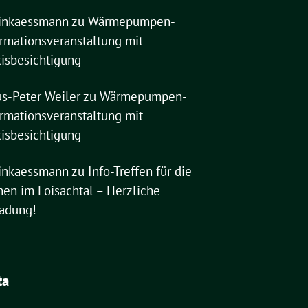
rinkaessmann
zu
Wärmepumpen-
ormationsveranstaltung mit
xisbesichtigung
us-Peter Weiler
zu
Wärmepumpen-
ormationsveranstaltung mit
xisbesichtigung
rinkaessmann
zu
Info-Treffen für die
nen im Loisachtal – Herzliche
ladung!
ta