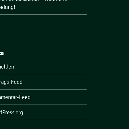
ladung!
ta
elden
trags-Feed
mentar-Feed
dPress.org