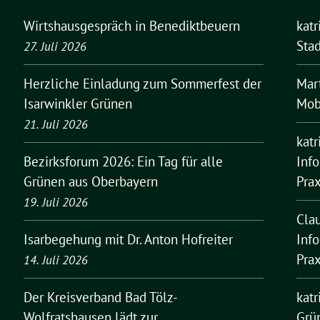
Wirtshausgespräch in Benediktbeuern
kat
Stad
27. Juli 2026
Mar
Herzliche Einladung zum Sommerfest der
Mobi
Isarwinkler Grünen
21. Juli 2026
kat
Inf
Bezirksforum 2026: Ein Tag für alle
Pra
Grünen aus Oberbayern
19. Juli 2026
Cla
Inf
Isarbegehung mit Dr. Anton Hofreiter
Pra
14. Juli 2026
kat
Der Kreisverband Bad Tölz-
Grü
Wolfratshausen lädt zur