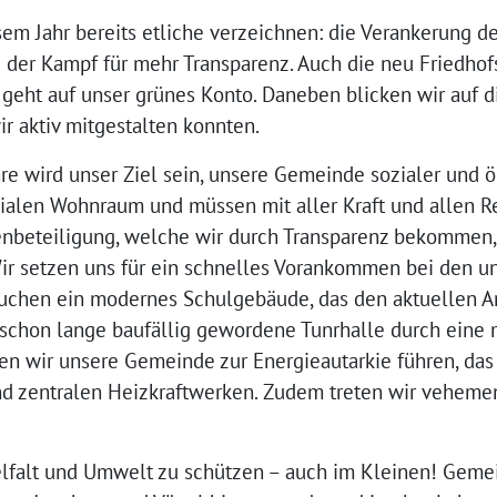
sem Jahr bereits etliche verzeichnen: die Verankerung d
der Kampf für mehr Transparenz. Auch die neu Friedhofs
, geht auf unser grünes Konto. Daneben blicken wir auf d
ir aktiv mitgestalten konnten.
re wird unser Ziel sein, unsere Gemeinde sozialer und ö
ialen Wohnraum und müssen mit aller Kraft und allen R
enbeteiligung, welche wir durch Transparenz bekommen,
Wir setzen uns für ein schnelles Vorankommen bei den
auchen ein modernes Schulgebäude, das den aktuellen A
e schon lange baufällig gewordene Tunrhalle durch ein
n wir unsere Gemeinde zur Energieautarkie führen, das
nd zentralen Heizkraftwerken. Zudem treten wir veheme
elfalt und Umwelt zu schützen – auch im Kleinen! Gem