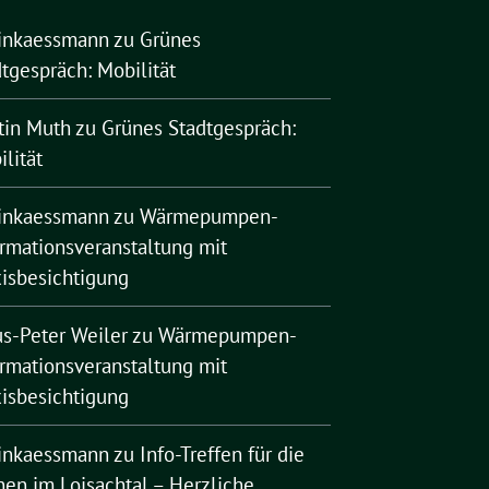
rinkaessmann
zu
Grünes
tgespräch: Mobilität
tin Muth
zu
Grünes Stadtgespräch:
lität
rinkaessmann
zu
Wärmepumpen-
ormationsveranstaltung mit
xisbesichtigung
us-Peter Weiler
zu
Wärmepumpen-
ormationsveranstaltung mit
xisbesichtigung
rinkaessmann
zu
Info-Treffen für die
nen im Loisachtal – Herzliche