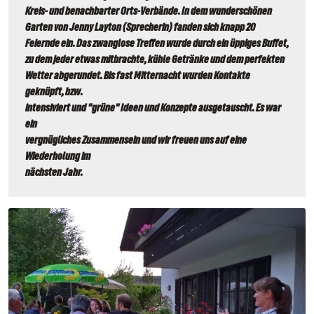
Kreis- und benachbarter Orts-Verbände. In dem wunderschönen 
Garten von Jenny Layton (Sprecherin) fanden sich knapp 20 
Feiernde ein. Das zwanglose Treffen wurde durch ein üppiges Buffet, 
zu dem jeder etwas mitbrachte, kühle Getränke und dem perfekten 
Wetter abgerundet. Bis fast Mitternacht wurden Kontakte 
geknüpft, bzw.

intensiviert und "grüne" Ideen und Konzepte ausgetauscht. Es war 
ein

vergnügliches Zusammensein und wir freuen uns auf eine 
Wiederholung im

nächsten Jahr.