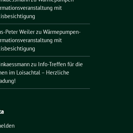
ormationsveranstaltung mit
xisbesichtigung
us-Peter Weiler
zu
Wärmepumpen-
ormationsveranstaltung mit
xisbesichtigung
rinkaessmann
zu
Info-Treffen für die
nen im Loisachtal – Herzliche
ladung!
ta
elden