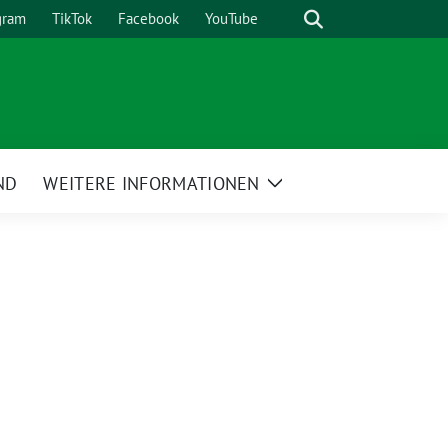
Suche
gram
TikTok
Facebook
YouTube
ND
WEITERE INFORMATIONEN
Zeige
Untermenü