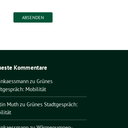
ueste Kommentare
rinkaessmann
zu
Grünes
tgespräch: Mobilität
tin Muth
zu
Grünes Stadtgespräch:
lität
rinkaessmann
zu
Wärmepumpen-