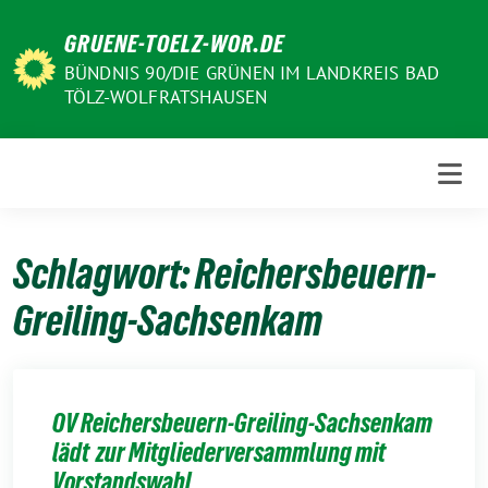
Weiter
GRUENE-TOELZ-WOR.DE
zum
Inhalt
BÜNDNIS 90/DIE GRÜNEN IM LANDKREIS BAD
TÖLZ-WOLFRATSHAUSEN
Schlagwort:
Reichersbeuern-
Greiling-Sachsenkam
OV Reichersbeuern-Greiling-Sachsenkam
lädt zur Mitgliederversammlung mit
Vorstandswahl