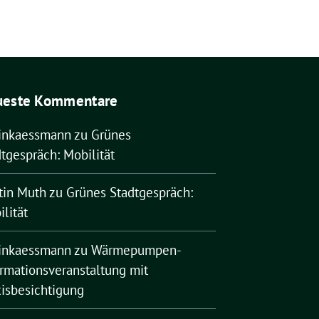
ueste Kommentare
rinkaessmann
zu
Grünes
tgespräch: Mobilität
tin Muth
zu
Grünes Stadtgespräch:
lität
rinkaessmann
zu
Wärmepumpen-
ormationsveranstaltung mit
xisbesichtigung