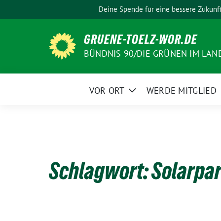
Weiter
Deine Spende für eine bessere Zukunf
zum
Inhalt
GRUENE-TOELZ-WOR.DE
BÜNDNIS 90/DIE GRÜNEN IM LAN
VOR ORT
WERDE MITGLIED
Zeige
Untermenü
Schlagwort:
Solarpa