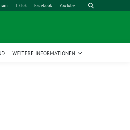
Suche
gram
TikTok
Facebook
YouTube
ND
WEITERE INFORMATIONEN
Zeige
Untermenü