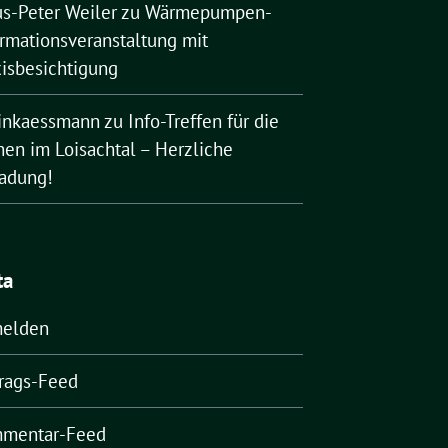
us-Peter Weiler
zu
Wärmepumpen-
ormationsveranstaltung mit
xisbesichtigung
rinkaessmann
zu
Info-Treffen für die
nen im Loisachtal – Herzliche
ladung!
ta
elden
trags-Feed
mentar-Feed