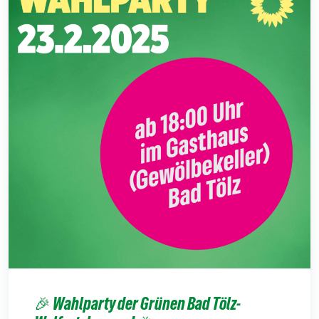
🎉 Wahlparty der Grünen Bad Tölz-