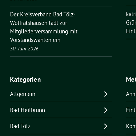
kat
Der Kreisverband Bad Tölz-
Grü
Wolfratshausen lädt zur
Ein
Mitgliederversammlung mit
Vorstandswahlen ein
30. Juni 2026
Kategorien
Me
Allgemein
Anm
Bad Heilbrunn
Ein
Bad Tölz
Kom