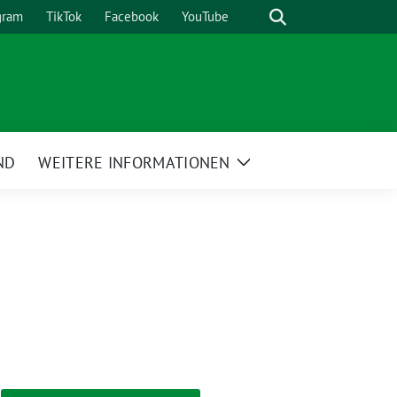
Suche
gram
TikTok
Facebook
YouTube
ND
WEITERE INFORMATIONEN
Zeige
Untermenü