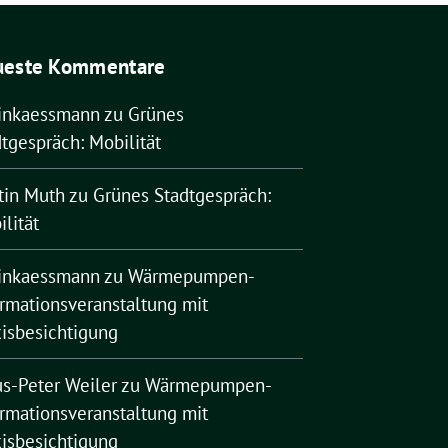
ueste Kommentare
rinkaessmann
zu
Grünes
tgespräch: Mobilität
tin Muth
zu
Grünes Stadtgespräch:
lität
rinkaessmann
zu
Wärmepumpen-
ormationsveranstaltung mit
xisbesichtigung
us-Peter Weiler
zu
Wärmepumpen-
ormationsveranstaltung mit
xisbesichtigung