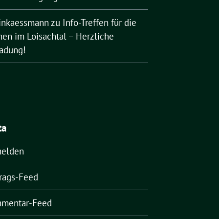
rinkaessmann
zu
Info-Treffen für die
nen im Loisachtal – Herzliche
ladung!
ta
elden
trags-Feed
mentar-Feed