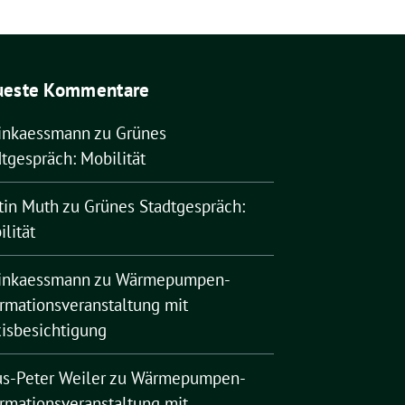
ueste Kommentare
rinkaessmann
zu
Grünes
tgespräch: Mobilität
tin Muth
zu
Grünes Stadtgespräch:
lität
rinkaessmann
zu
Wärmepumpen-
ormationsveranstaltung mit
xisbesichtigung
us-Peter Weiler
zu
Wärmepumpen-
ormationsveranstaltung mit