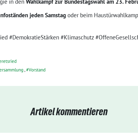
rgie in den
Wahlkampf zur Bundestagswahl am 23. Febr
Infoständen jeden Samstag
oder beim Haustürwahlkampf 
ried #DemokratieStärken #Klimaschutz #OffeneGesells
eretsried
versammlung
,
Vorstand
Artikel kommentieren