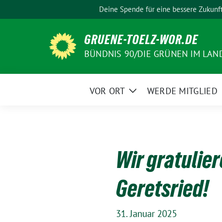
Weiter
Deine Spende für eine bessere Zukunf
zum
Inhalt
GRUENE-TOELZ-WOR.DE
BÜNDNIS 90/DIE GRÜNEN IM LAN
VOR ORT
WERDE MITGLIED
Zeige
Untermenü
Wir gratulier
Geretsried!
31. Januar 2025