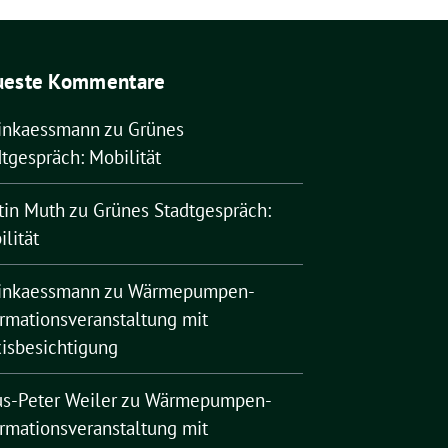
ueste Kommentare
rinkaessmann
zu
Grünes
tgespräch: Mobilität
tin Muth
zu
Grünes Stadtgespräch:
lität
rinkaessmann
zu
Wärmepumpen-
ormationsveranstaltung mit
xisbesichtigung
us-Peter Weiler
zu
Wärmepumpen-
ormationsveranstaltung mit