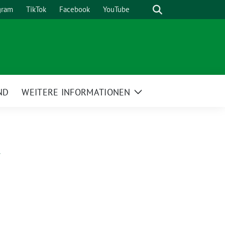
Suche
gram
TikTok
Facebook
YouTube
ND
WEITERE INFORMATIONEN
Zeige
Untermenü