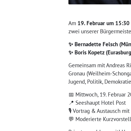
Am
19. Februar um 15:30
zwei unserer Bürgermeiste
✨ Bernadette Felsch (Mün
✨ Boris Kopetz (Eurasburg
Gemeinsam mit Andreas Ril
Gronau (Weilheim-Schongau
Jugend, Politik, Demokrati
📅 Mittwoch, 19. Februar 2
📍 Seeshaupt Hotel Post
🎙️ Vortrag & Austausch mi
💬 Moderierte Kurzvorste