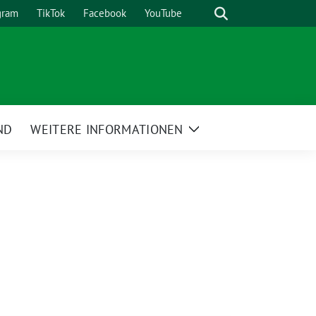
Suche
gram
TikTok
Facebook
YouTube
ND
WEITERE INFORMATIONEN
Zeige
Untermenü