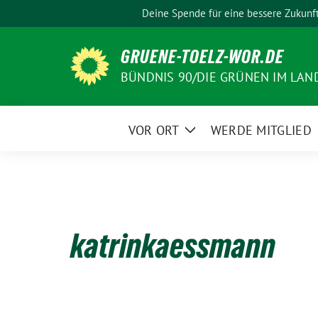
Weiter
Deine Spende für eine bessere Zukunf
zum
Inhalt
GRUENE-TOELZ-WOR.DE
BÜNDNIS 90/DIE GRÜNEN IM LAN
VOR ORT
WERDE MITGLIED
Zeige
Untermenü
katrinkaessmann