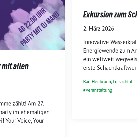
Exkursion zum Sc
2. März 2026
Innovative Wasserkraf
Energiewende zum Anf
ein weltweit wegweise
 mit allen
erste Schachtkraftwerk
Bad Heilbrunn
,
Loisachtal
Veranstaltung
imme zählt! Am 27.
nparty im ehemaligen
i! Your Voice, Your