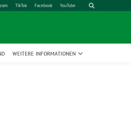
Suche
gram
TikTok
Facebook
YouTube
ND
WEITERE INFORMATIONEN
Zeige
Untermenü