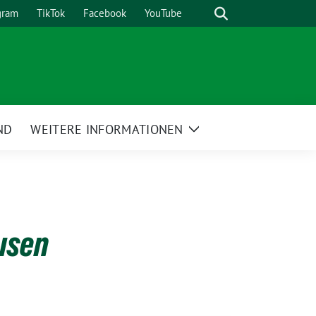
Suche
gram
TikTok
Facebook
YouTube
ND
WEITERE INFORMATIONEN
Zeige
Untermenü
usen