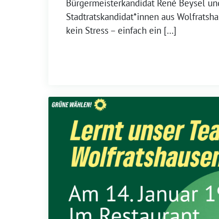
Bürgermeisterkandidat René Beysel un
Stadtratskandidat*innen aus Wolfratsh
kein Stress – einfach ein […]