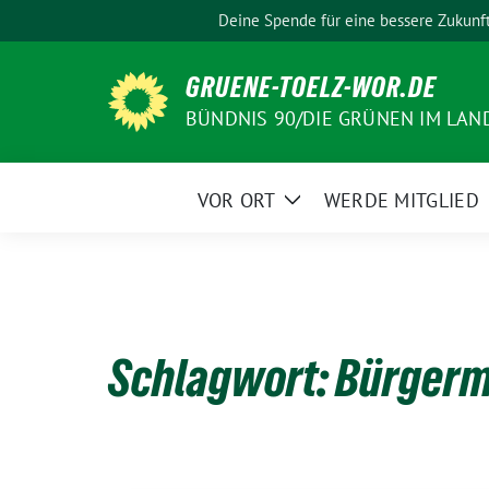
Weiter
Deine Spende für eine bessere Zukunf
zum
Inhalt
GRUENE-TOELZ-WOR.DE
BÜNDNIS 90/DIE GRÜNEN IM LAN
VOR ORT
WERDE MITGLIED
Zeige
Untermenü
Schlagwort:
Bürgerm