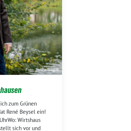
shausen
lich zum Grünen
at René Beysel ein!
 UhrWo: Wirtshaus
tellt sich vor und