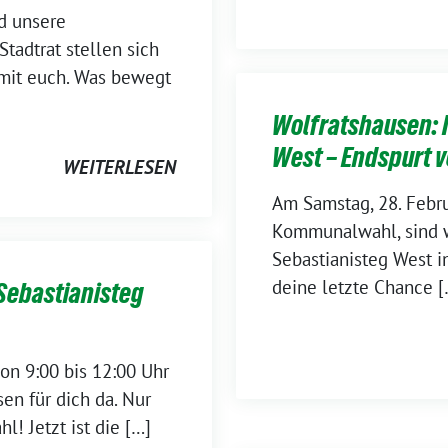
d unsere
tadtrat stellen sich
 mit euch. Was bewegt
Wolfratshausen: 
West – Endspurt v
WEITERLESEN
Am Samstag, 28. Febr
Kommunalwahl, sind w
Sebastianisteg West in
deine letzte Chance [
Sebastianisteg
von 9:00 bis 12:00 Uhr
en für dich da. Nur
! Jetzt ist die […]