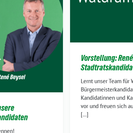
Vorstellung: René
Stadtratskandida
Lernt unser Team für
Bürgermeisterkandida
Kandidatinnen und Kan
vor und freuen sich a
nsere
[…]
andidaten
ennen!