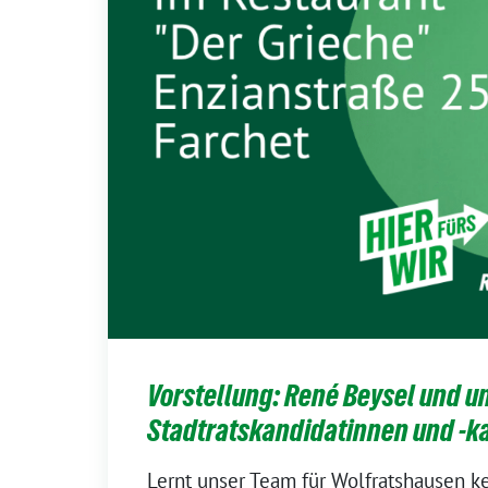
Vorstellung: René Beysel und u
Stadtratskandidatinnen und -k
Lernt unser Team für Wolfratshausen k