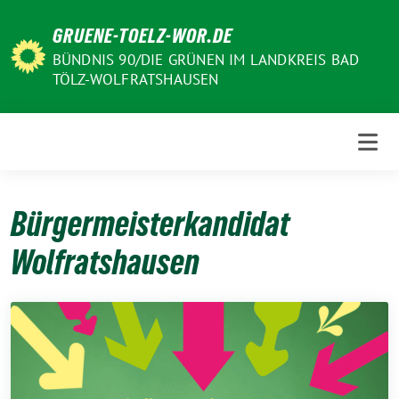
Weiter
GRUENE-TOELZ-WOR.DE
zum
Inhalt
BÜNDNIS 90/DIE GRÜNEN IM LANDKREIS BAD
TÖLZ-WOLFRATSHAUSEN
Bürgermeisterkandidat
Wolfratshausen