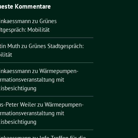
ueste Kommentare
rinkaessmann
zu
Grünes
tgespräch: Mobilität
tin Muth
zu
Grünes Stadtgespräch:
lität
rinkaessmann
zu
Wärmepumpen-
ormationsveranstaltung mit
xisbesichtigung
us-Peter Weiler
zu
Wärmepumpen-
ormationsveranstaltung mit
xisbesichtigung
rinkaessmann
zu
Info-Treffen für die