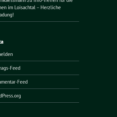
nen im Loisachtal – Herzliche
ladung!
ta
elden
trags-Feed
mentar-Feed
dPress.org