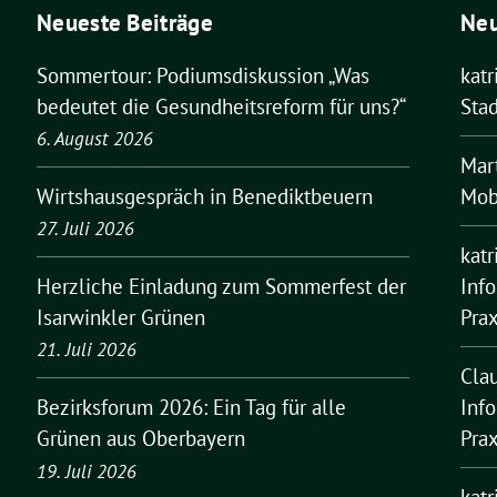
Neueste Beiträge
Ne
Sommertour: Podiumsdiskussion „Was
kat
bedeutet die Gesundheitsreform für uns?“
Stad
6. August 2026
Mar
Mobi
Wirtshausgespräch in Benediktbeuern
27. Juli 2026
kat
Inf
Herzliche Einladung zum Sommerfest der
Pra
Isarwinkler Grünen
21. Juli 2026
Cla
Inf
Bezirksforum 2026: Ein Tag für alle
Pra
Grünen aus Oberbayern
19. Juli 2026
kat