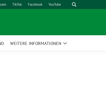
Suche
gram
TikTok
Facebook
YouTube
ND
WEITERE INFORMATIONEN
Zeige
Untermenü