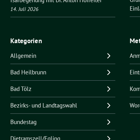
Ein
14. Juli 2026
Kategorien
Me
Allgemein
Anm
Bad Heilbrunn
Ein
Bad Tölz
Kom
Bezirks- und Landtagswahl
Wor
Bundestag
Dietramszell/Egling