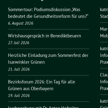
Sommertour: Podiumsdiskussion „Was
kat
bedeutet die Gesundheitsreform für uns?“
Stad
6. August 2026
Mar
Mobi
Wirtshausgespräch in Benediktbeuern
27. Juli 2026
kat
Inf
Herzliche Einladung zum Sommerfest der
Pra
Isarwinkler Grünen
21. Juli 2026
Cla
Inf
Bezirksforum 2026: Ein Tag für alle
Pra
Grünen aus Oberbayern
19. Juli 2026
kat
Grü
Isarbegehung mit Dr. Anton Hofreiter