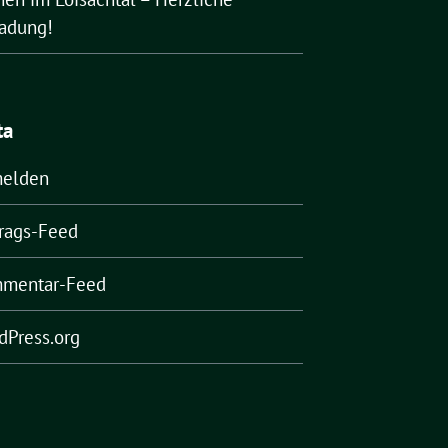
ladung!
ta
elden
trags-Feed
mentar-Feed
dPress.org