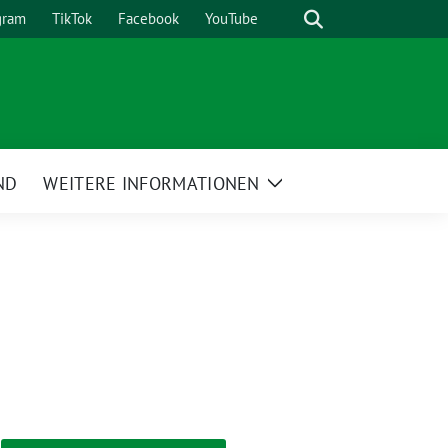
Suche
gram
TikTok
Facebook
YouTube
ND
WEITERE INFORMATIONEN
Zeige
Untermenü