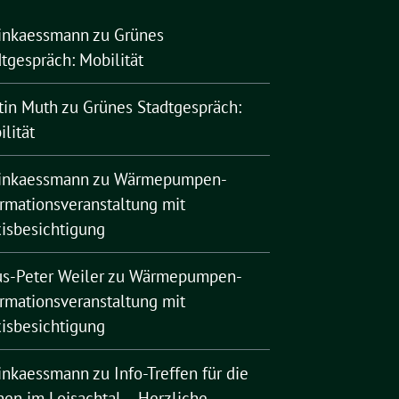
rinkaessmann
zu
Grünes
tgespräch: Mobilität
tin Muth
zu
Grünes Stadtgespräch:
lität
rinkaessmann
zu
Wärmepumpen-
ormationsveranstaltung mit
xisbesichtigung
us-Peter Weiler
zu
Wärmepumpen-
ormationsveranstaltung mit
xisbesichtigung
rinkaessmann
zu
Info-Treffen für die
nen im Loisachtal – Herzliche