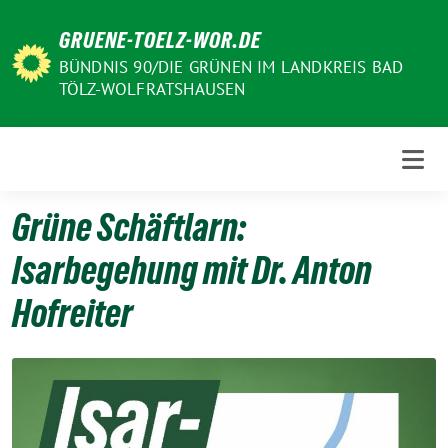
Weiter
GRUENE-TOELZ-WOR.DE
zum
Inhalt
BÜNDNIS 90/DIE GRÜNEN IM LANDKREIS BAD
TÖLZ-WOLFRATSHAUSEN
Grüne Schäftlarn:
Isarbegehung mit Dr. Anton
Hofreiter