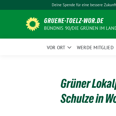
Weiter
Deine Spende für eine bessere Zukunf
zum
Inhalt
GRUENE-TOELZ-WOR.DE
BÜNDNIS 90/DIE GRÜNEN IM LAN
VOR ORT
WERDE MITGLIED
Zeige
Untermenü
Grüner Lokal
Schulze in W