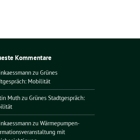
ueste Kommentare
rinkaessmann
zu
Grünes
tgespräch: Mobilität
tin Muth
zu
Grünes Stadtgespräch:
lität
rinkaessmann
zu
Wärmepumpen-
ormationsveranstaltung mit