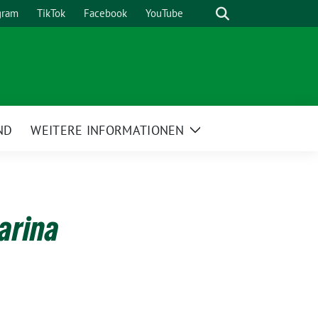
Suche
gram
TikTok
Facebook
YouTube
ND
WEITERE INFORMATIONEN
Zeige
Untermenü
arina