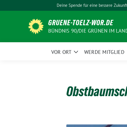
Weiter
Deine Spende für eine bessere Zukunf
zum
Inhalt
GRUENE-TOELZ-WOR.DE
BÜNDNIS 90/DIE GRÜNEN IM LAN
VOR ORT
WERDE MITGLIED
Zeige
Untermenü
Obstbaumsch