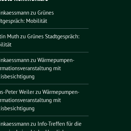
rinkaessmann
zu
Grünes
tgespräch: Mobilität
tin Muth
zu
Grünes Stadtgespräch:
lität
rinkaessmann
zu
Wärmepumpen-
ormationsveranstaltung mit
xisbesichtigung
us-Peter Weiler
zu
Wärmepumpen-
ormationsveranstaltung mit
xisbesichtigung
rinkaessmann
zu
Info-Treffen für die