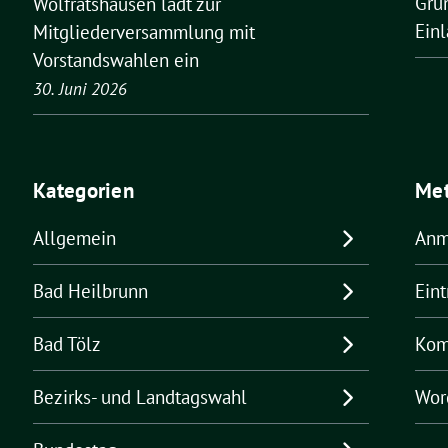
Grü
Wolfratshausen lädt zur
Ein
Mitgliederversammlung mit
Vorstandswahlen ein
30. Juni 2026
Kategorien
Me
Allgemein
Anm
Bad Heilbrunn
Ein
Bad Tölz
Kom
Bezirks- und Landtagswahl
Wor