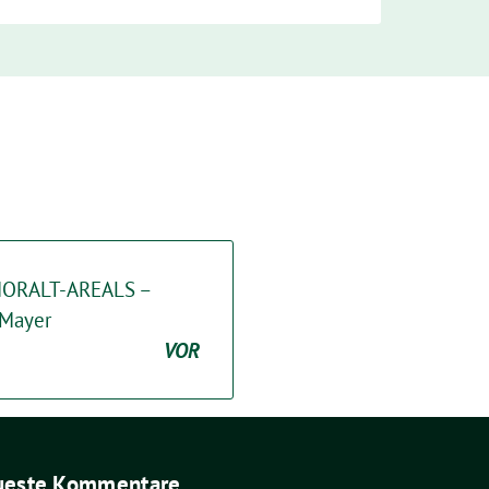
ORALT-AREALS –
 Mayer
VOR
ueste Kommentare