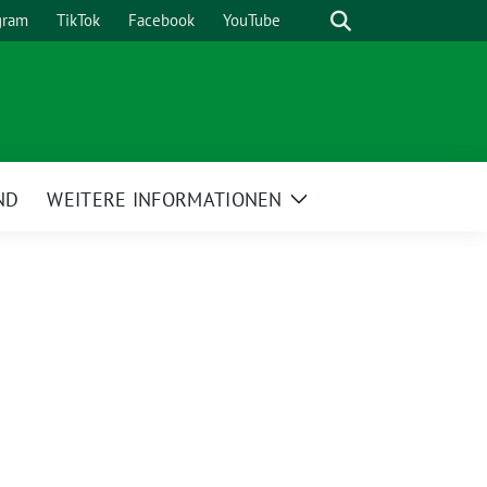
Suche
gram
TikTok
Facebook
YouTube
ND
WEITERE INFORMATIONEN
Zeige
Untermenü