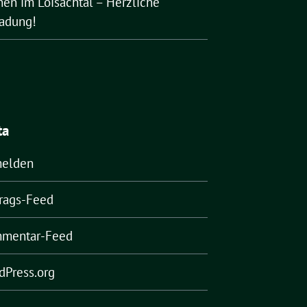
nen im Loisachtal – Herzliche
ladung!
ta
elden
trags-Feed
mentar-Feed
dPress.org