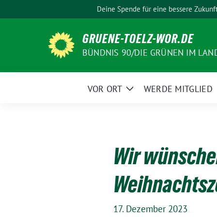
Weiter
Deine Spende für eine bessere Zukunf
zum
Inhalt
GRUENE-TOELZ-WOR.DE
BÜNDNIS 90/DIE GRÜNEN IM LAN
VOR ORT
WERDE MITGLIED
Zeige
Untermenü
Wir wünsche
Weihnachtsze
17. Dezember 2023