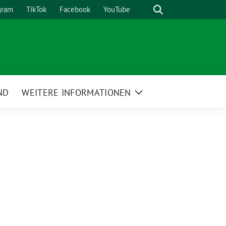
Suche
gram
TikTok
Facebook
YouTube
ND
WEITERE INFORMATIONEN
Zeige
Untermenü