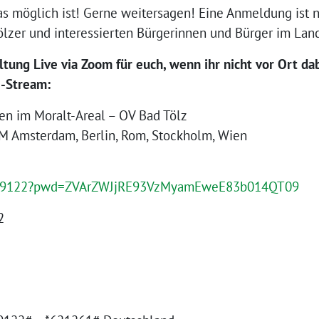
möglich ist! Gerne weitersagen! Eine Anmeldung ist n
Tölzer und interessierten Bürgerinnen und Bürger im Land
tung Live via Zoom für euch, wenn ihr nicht vor Ort dab
e-Stream:
n im Moralt-Areal – OV Bad Tölz
PM Amsterdam, Berlin, Rom, Stockholm, Wien
2129122?pwd=ZVArZWJjRE93VzMyamEweE83b014QT09
2