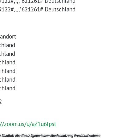
122#,,,,*621261# Deutschland
122#,,,,*621261# Deutschland
tandort
chland
chland
chland
chland
chland
chland
2
://zoom.us/u/aZ1u6fpst
z #badtölz #badtoelz #gemeinsam #bodennutzung #rechtaufwohnen