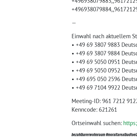
+496938079883,,96172129
+496938079884,,96172129
—
Einwahl nach aktuellem S
• +49 69 3807 9883 Deuts
• +49 69 3807 9884 Deuts
• +49 69 5050 0951 Deuts
• +49 69 5050 0952 Deuts
• +49 695 050 2596 Deuts
• +49 69 7104 9922 Deuts
Meeting-ID: 961 7212 912
Kenncode: 621261
Ortseinwahl suchen:
https
bezahlbarerwohnraum #moraltarealbadtoel