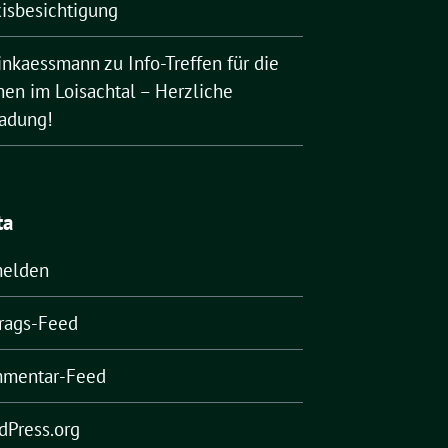
xisbesichtigung
rinkaessmann
zu
Info-Treffen für die
nen im Loisachtal – Herzliche
ladung!
ta
elden
trags-Feed
mentar-Feed
dPress.org