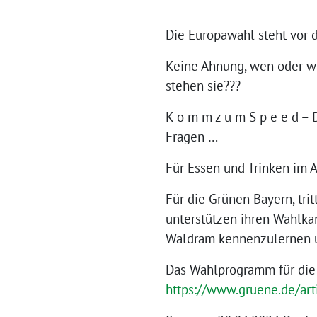
Die Europawahl steht vor d
Keine Ahnung, wen oder wi
stehen sie???
K o
m m z u m S p e e d – D 
Fragen …
Für Essen und Trinken im A
Für die Grünen Bayern, tri
unterstützen ihren Wahlka
Waldram kennenzulernen un
Das Wahlprogramm für die 
https://www.gruene.de/ar