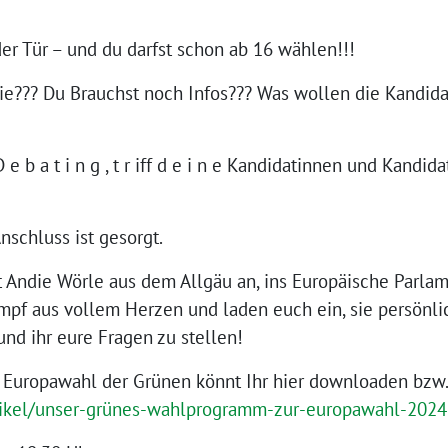
er Tür – und du darfst schon ab 16 wählen!!!
e??? Du Brauchst noch Infos??? Was wollen die Kandida
e b a t i n g , t r iff d e i n e Kandidatinnen und Kandid
nschluss ist gesorgt.
tt Andie Wörle aus dem Allgäu an, ins Europäische Parlam
mpf aus vollem Herzen und laden euch ein, sie persönl
d ihr eure Fragen zu stellen!
Europawahl der Grünen könnt Ihr hier downloaden bzw.
tikel/unser-grünes-wahlprogramm-zur-europawahl-2024