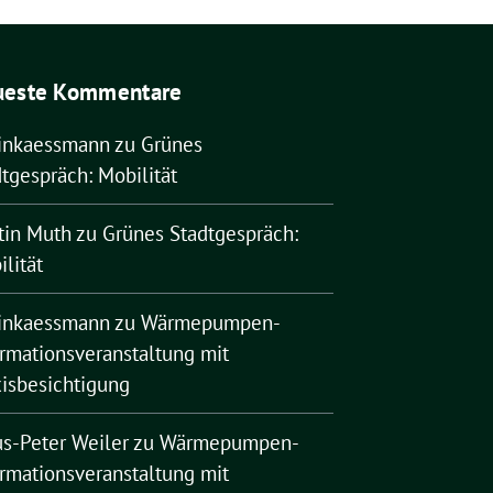
ueste Kommentare
rinkaessmann
zu
Grünes
tgespräch: Mobilität
tin Muth
zu
Grünes Stadtgespräch:
lität
rinkaessmann
zu
Wärmepumpen-
ormationsveranstaltung mit
xisbesichtigung
us-Peter Weiler
zu
Wärmepumpen-
ormationsveranstaltung mit