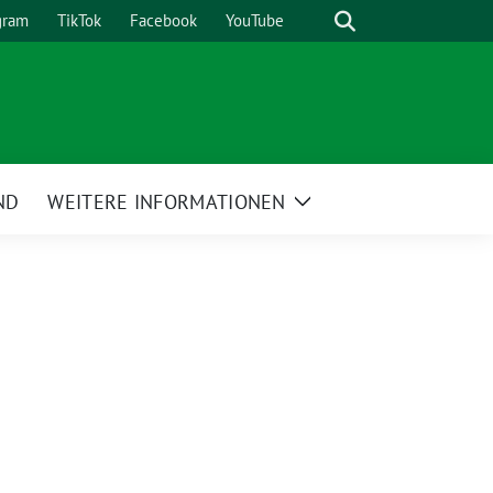
Suche
gram
TikTok
Facebook
YouTube
ND
WEITERE INFORMATIONEN
Zeige
Untermenü