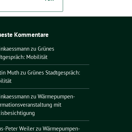
ueste Kommentare
rinkaessmann
zu
Grünes
tgespräch: Mobilität
tin Muth
zu
Grünes Stadtgespräch:
lität
rinkaessmann
zu
Wärmepumpen-
ormationsveranstaltung mit
xisbesichtigung
us-Peter Weiler
zu
Wärmepumpen-