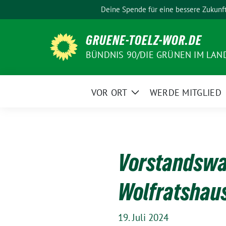
Weiter
Deine Spende für eine bessere Zukunf
zum
Inhalt
GRUENE-TOELZ-WOR.DE
BÜNDNIS 90/DIE GRÜNEN IM LAN
VOR ORT
WERDE MITGLIED
Zeige
Untermenü
Vorstandswah
Wolfratshau
19. Juli 2024