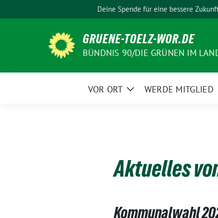
Weiter
Deine Spende für eine bessere Zukunf
zum
Inhalt
GRUENE-TOELZ-WOR.DE
BÜNDNIS 90/DIE GRÜNEN IM LAN
VOR ORT
WERDE MITGLIED
Zeige
Untermenü
Aktuelles vo
Kommunalwahl 2026