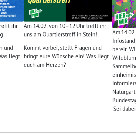
efft ihr
Am 14.02. von 10–12 Uhr trefft ihr
Am 14.02.
g!
uns am Quartierstreff in Stein!
Infostand
en und
Kommt vorbei, stellt Fragen und
bereit. W
Was liegt
bringt eure Wünsche ein! Was liegt
Wildblum
euch am Herzen?
Sammelbe
einheimi
informier
Naturgart
Bundestag
Sei dabei