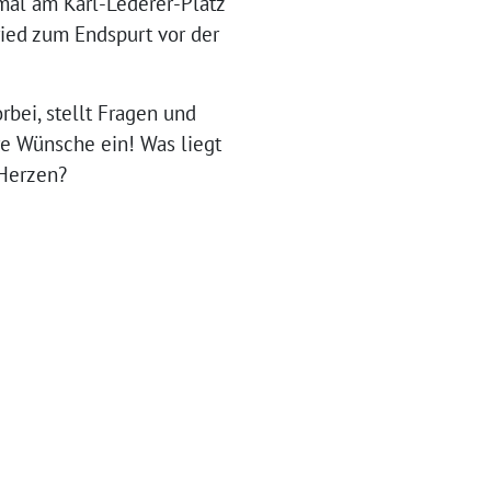
al am Karl-Lederer-Platz
ried zum Endspurt vor der
bei, stellt Fragen und
re Wünsche ein! Was liegt
Herzen?