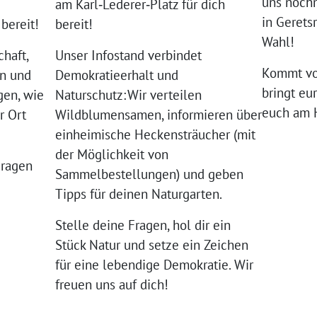
uns nochm
am Karl‑Lederer‑Platz für dich
in Gerets
 bereit!
bereit!
Wahl!
haft,
Unser Infostand verbindet
Kommt vor
en und
Demokratieerhalt und
bringt eu
gen, wie
Naturschutz: Wir verteilen
euch am 
r Ort
Wildblumensamen, informieren über
einheimische Heckensträucher (mit
der Möglichkeit von
Fragen
Sammelbestellungen) und geben
Tipps für deinen Naturgarten.
Stelle deine Fragen, hol dir ein
Stück Natur und setze ein Zeichen
für eine lebendige Demokratie. Wir
freuen uns auf dich!