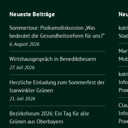
Neueste Beiträge
Ne
Sommertour: Podiumsdiskussion „Was
kat
bedeutet die Gesundheitsreform für uns?“
Stad
6. August 2026
Mar
Mobi
Wirtshausgespräch in Benediktbeuern
27. Juli 2026
kat
Inf
Herzliche Einladung zum Sommerfest der
Pra
Isarwinkler Grünen
21. Juli 2026
Cla
Inf
Bezirksforum 2026: Ein Tag für alle
Pra
Grünen aus Oberbayern