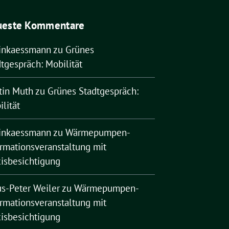
ueste Kommentare
rinkaessmann
zu
Grünes
tgespräch: Mobilität
tin Muth
zu
Grünes Stadtgespräch:
lität
rinkaessmann
zu
Wärmepumpen-
ormationsveranstaltung mit
xisbesichtigung
us-Peter Weiler
zu
Wärmepumpen-
ormationsveranstaltung mit
xisbesichtigung