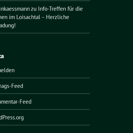
rinkaessmann
zu
Info-Treffen für die
nen im Loisachtal – Herzliche
ladung!
ta
elden
trags-Feed
mentar-Feed
dPress.org