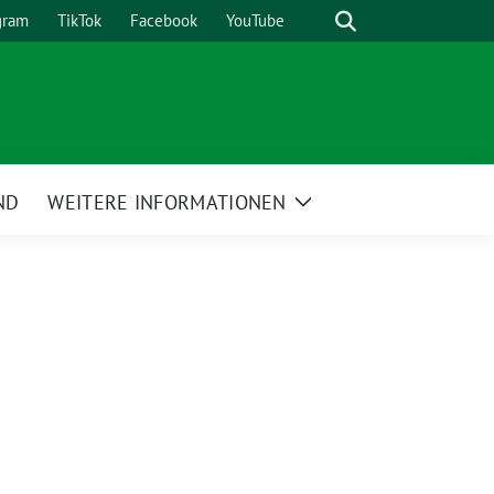
Suche
gram
TikTok
Facebook
YouTube
ND
WEITERE INFORMATIONEN
Zeige
Untermenü