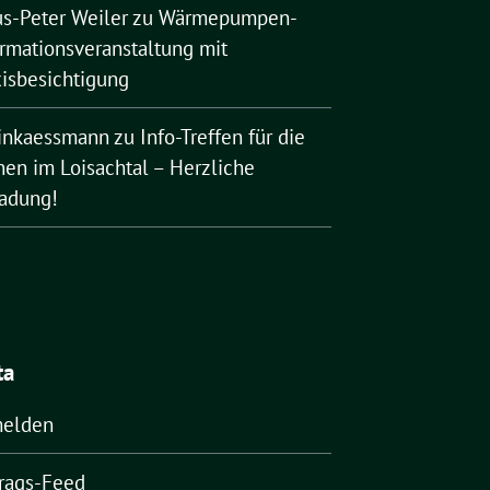
us-Peter Weiler
zu
Wärmepumpen-
ormationsveranstaltung mit
xisbesichtigung
rinkaessmann
zu
Info-Treffen für die
nen im Loisachtal – Herzliche
ladung!
ta
elden
trags-Feed