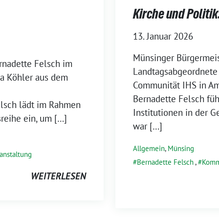
Kirche und Politi
13. Januar 2026
Münsinger Bürgermeis
rnadette Felsch im
Landtagsabgeordnete 
ia Köhler aus dem
Communität IHS in Am
Bernadette Felsch füh
elsch lädt im Rahmen
Institutionen in der 
sreihe ein, um […]
war […]
Allgemein
,
Münsing
anstaltung
Bernadette Felsch
,
Komm
WEITERLESEN