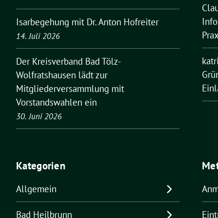
Cla
Inf
Isarbegehung mit Dr. Anton Hofreiter
Pra
14. Juli 2026
kat
Der Kreisverband Bad Tölz-
Grü
Wolfratshausen lädt zur
Ein
Mitgliederversammlung mit
Vorstandswahlen ein
30. Juni 2026
Kategorien
Me
Allgemein
Anm
Bad Heilbrunn
Ein