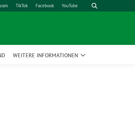
Suche
gram
TikTok
Facebook
YouTube
ND
WEITERE INFORMATIONEN
Zeige
Untermenü