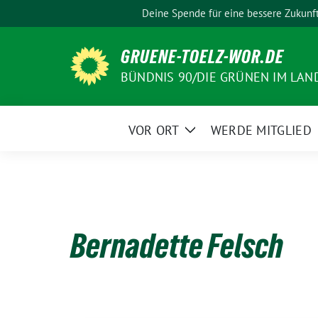
Weiter
Deine Spende für eine bessere Zukunf
zum
Inhalt
GRUENE-TOELZ-WOR.DE
BÜNDNIS 90/DIE GRÜNEN IM LAN
VOR ORT
WERDE MITGLIED
Zeige
Untermenü
Bernadette Felsch