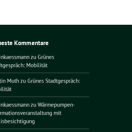
ueste Kommentare
rinkaessmann
zu
Grünes
tgespräch: Mobilität
tin Muth
zu
Grünes Stadtgespräch:
lität
rinkaessmann
zu
Wärmepumpen-
ormationsveranstaltung mit
xisbesichtigung