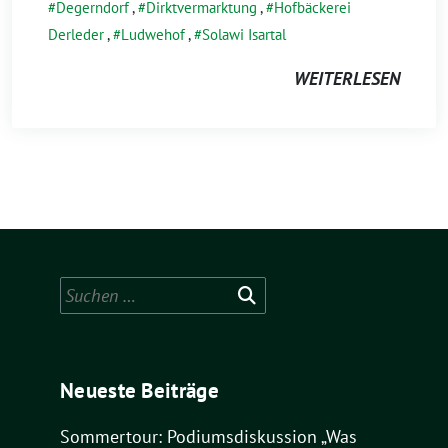
Degerndorf
,
Dirktvermarktung
,
Hofbäckerei
Derleder
,
Ludwehof
,
Solawi Isartal
WEITERLESEN
Suchen
nach:
Neueste Beiträge
Sommertour: Podiumsdiskussion „Was