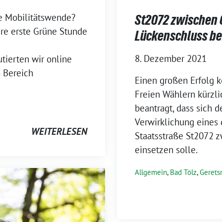
te Mobilitätswende?
St2072 zwischen G
ere erste Grüne Stunde
Lückenschluss b
8. Dezember 2021
tierten wir online
 Bereich
Einen großen Erfolg 
Freien Wählern kürzli
beantragt, dass sich d
Verwirklichung eines
WEITERLESEN
Staatsstraße St2072 z
einsetzen solle.
Allgemein
,
Bad Tölz
,
Gerets