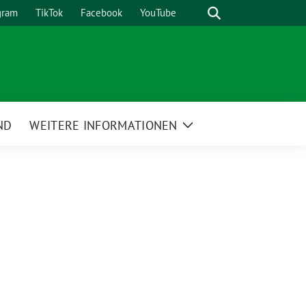
Suche
gram
TikTok
Facebook
YouTube
ND
WEITERE INFORMATIONEN
Zeige
Untermenü